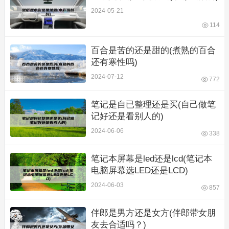
2024-05-21
114
百合是苦的还是甜的(煮熟的百合
还有寒性吗)
2024-07-12
772
笔记是自已整理还是买(自己做笔
记好还是看别人的)
2024-06-06
338
笔记本屏幕是led还是lcd(笔记本
电脑屏幕选LED还是LCD)
2024-06-03
857
伴郎是男方还是女方(伴郎带女朋
友去合适吗？)