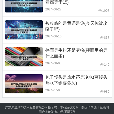
着都等于15)
2024-06-27
1007
被攻略的是我还是你(今天你被攻
略了吗)
2024-06-10
837
拌面是生粉还是淀粉(拌面用的是
什么面条)
2024-08-03
140
包子馒头是热水还是冷水(蒸馒头
热水下锅要多久)
2024-07-08
980
广东犀途汽车技术服务有限公司提示您：本站所载文章、数据均来源于互联网
用户上传发布。侵权请联系