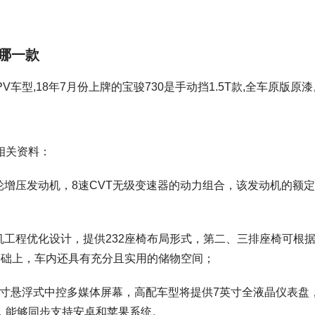
于哪一款
V车型,18年7月份上牌的宝骏730是手动挡1.5T款,全车原版原漆
版相关资料：
T涡轮增压发动机，8速CVT无级变速器的动力组合，该发动机的额
人机工程优化设计，提供232座椅布局形式，第二、三排座椅可根
基础上，车内还具有充分且实用的储物空间；
8英寸悬浮式中控多媒体屏幕，高配车型将提供7英寸全液晶仪表盘
等功能，能够同步支持安卓和苹果系统。