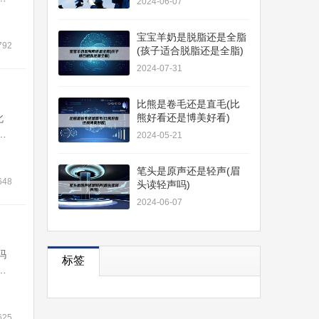
2024-06-07
陆
作北
宝宝羊奶是脱脂还是全脂
分之
792
(孩子适合脱脂还是全脂)
2024-07-31
比熊是卷毛还是直毛(比
熊好看还是博美好看)
北
京
2024-05-21
京邮
9所
笔头是原声还是轻声(眉
648
头读轻声吗)
2024-06-07
吗
标签
，
直
销
625