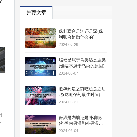
链
推荐文章
保利联合是沪还是深(保
利联合是做什么的)
2024-07-29
蝙蝠是属于鸟类还是虫类
(蝙蝠不属于鸟类的原因)
2024-06-07
避孕药是之前吃还是之后
吃(吃避孕药最佳时间)
2024-05-21
分
保温是内墙还是外墙呢
，
(外墙内保温和外保温的
曲面
区别)
2024-08-04
，