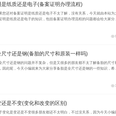
明是纸质还是电子(备案证明办理流程)
果您还对备案证明是纸质还是电子不太了解，没有关系，今天就由本站为
证明是纸质还是电子的知识，包括备案证明办理流程的问题都会给大家分
以解决大家的问题，下面我们就开始吧！本文目录公安局核发的刻章备案
可证)是怎样的查房证明和网签证明是什么意思异地就医备案上传单位证明
安局核发的刻章备案证明(刻章许可证)是怎样的公安局给正规的刻章厂颁
许可...
全尺寸还是钢(备胎的尺寸和原装一样吗)
全尺寸还是钢的问题并不复杂，但是又很多的朋友都不太了解备胎的尺寸
，因此呢，今天小编就来为大家分享备胎是全尺寸还是钢的一些知识，希
大家，下面我们一起来看看这个问题的分析吧！本文目录2017款威驰的备
全尺寸轮胎全尺寸备胎的胎压瑞虎备胎材质一、2017款威驰的备胎轮毂能
胎回答如下：根据丰田官方的说明，2017款威驰的备胎轮毂只能装紧急使
还是不变(变化和改变的区别)
于变化是变还是不变很多朋友都还不太明白，不过没关系，因为今天小编