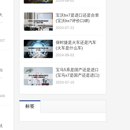
2024-08-02
大
宝沃bx7是进口还是合资
(宝沃bx7评价口碑)
析
证
2024-07-22
是
发
937
保时捷是火车还是汽车
(火车是什么车)
2024-08-02
宝马5系是国产还是进口
和
(宝马x7是国产还是进口)
望
2024-07-10
胎
否
用
349
标签
就