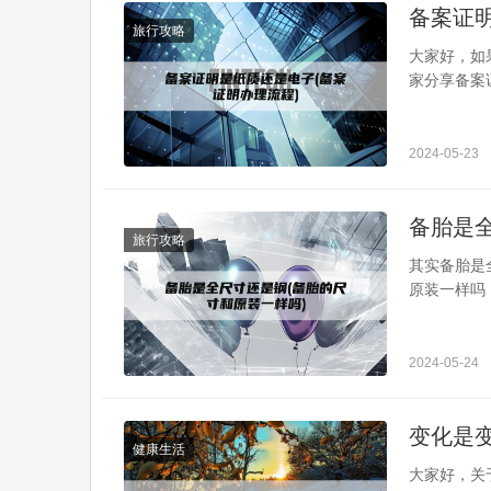
备案证
旅行攻略
大家好，如
家分享备案
到，还望可
明(刻章许
什么一、公
2024-05-23
一个特种行业
备胎是
旅行攻略
其实备胎是
原装一样吗
可以帮助到
轮毂能否装
装全尺寸轮
2024-05-24
的临时备...
变化是变
健康生活
大家好，关