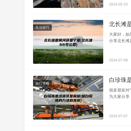
OPPOa9
2024-05-25
北长滩是
生活技巧
大家好，如
分享北长滩
望可以解决
滩海拔宁夏
卫市南长滩
2024-07-08
月2号...
白珍珠
旅行攻略
很多朋友对
为大家分享
是全喷好汽
好还是全喷
好地保留原
2024-07-07
使使用珍珠白