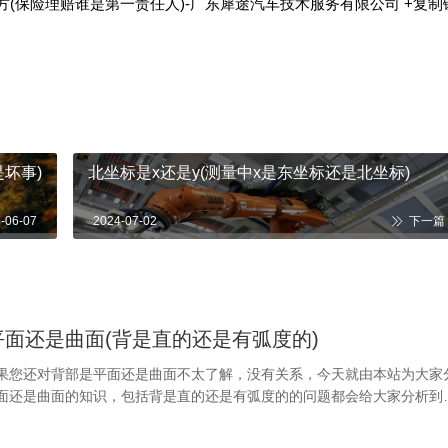
(保险理赔谁是第一责任人)-广东犀途汽车技术服务有限公司
+复制
坏事)
北坐标是x还是y(测量中x是东坐标还是北坐标)
-06-07
2024-07-02
下一篇
平面还是曲面(背是直的还是有弧度的)
果您还对背部是平面还是曲面不太了解，没有关系，今天就由本站为大家
面还是曲面的知识，包括背是直的还是有弧度的的问题都会给大家分析到
决大家的问题，下面我们就开始吧！本文目录oppoa9背面是平面，还是
是玻璃还是素皮小米12s背面材质一、oppoa9背面是平面，还是曲面你好