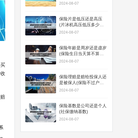
2024-08-07
保险片是低压还是高压
(片冰机高压低压多少正
常)
2024-08-07
保险年龄是周岁还是虚岁
(保险生日当天算不算满
周岁)
2024-08-07
要买
叫收
保险理赔是赔给投保人还
是被保人(保险不过户能
理赔吗)
2024-08-07
理赔
保险基数是公司还是个人
(社保缴纳基数)
2024-08-07
系