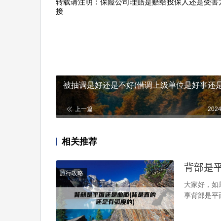
转载请注明：
保险公司理赔是赔给投保人还是受害方
接
被抽调是好还是不好(借调上级单位是好事还是
上一篇
2024
相关推荐
背部是
旅行攻略
大家好，如
享背部是平
还望可以解
小米14绿色