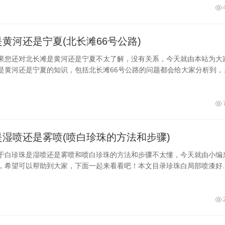
这款手机背部采用的是平面，而不是什么曲面。二、小米14绿色是玻璃还是..
黄河还是宁夏(北长滩66号公路)
果您还对北长滩是黄河还是宁夏不太了解，没有关系，今天就由本站为大
是黄河还是宁夏的知识，包括北长滩66号公路的问题都会给大家分析到，
大家的问题，下面我们就开始吧！本文目录2023中卫北长滩梨花几月开北
中卫市十大景点一、2023中卫北长滩梨花几月开我们宁夏中卫市沙坡头区
2023年三月底四月初就已经全部盛开了，粉嫩的梨花带着淡淡的清香味，
是湿喷还是雾喷(喷白珍珠的方法和步骤)
于白珍珠是湿喷还是雾喷和喷白珍珠的方法和步骤不太懂，今天就由小编
，希望可以帮助到大家，下面一起来看看吧！本文目录珍珠白局部喷漆好
车喷漆喷白珍珠怎么喷才喷得好汽车白色珍珠漆怎么喷一、珍珠白局部喷
好1、因为珍珠白是一种具有色彩变化的颜色，如果只是在局部喷漆，可
有的珍珠白色彩，同时也可以节省喷漆材料和成本。2、而如果全部喷漆
的漆...