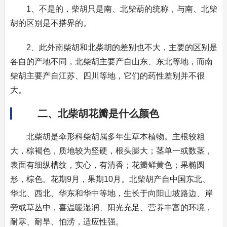
1、不是的，柴胡只是南、北柴葫的统称，与南、北柴
胡的区别是不搭界的。
2、此外南柴胡和北柴胡的差别也不大，主要的区别是
各自的产地不同，北柴胡主要产自山东、东北等地，而南
柴胡主要产自江苏、四川等地，它们的药性差别并不很
大。
二、北柴胡花瓣是什么颜色
北柴胡是伞形科柴胡属多年生草本植物。主根较粗
大，棕褐色，质地较为坚硬，根头膨大；茎单一或数茎，
表面有细纵槽纹，实心，有清香；花瓣鲜黄色；果椭圆
形，棕色。花期9月，果期10月。北柴胡产自中国东北、
华北、西北、华东和华中等地，生长于向阳山坡路边、岸
旁或草丛中，喜温暖湿润、阳光充足、营养丰富的环境，
耐寒、耐旱、怕涝，适应性强。