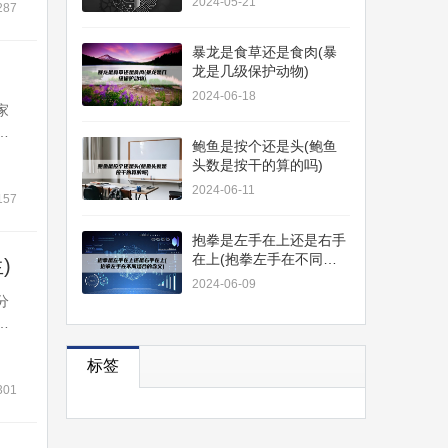
2024-05-21
是
287
暴龙是食草还是食肉(暴
龙是几级保护动物)
2024-06-18
家
家
鲍鱼是按个还是头(鲍鱼
鼻
头数是按干的算的吗)
膜
2024-06-11
作
157
抱拳是左手在上还是右手
在上(抱拳左手在不同场
)
合的含义)
2024-06-09
分
蝠
吗
标签
是
发
301