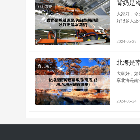
背奶是
旅行攻略
大家好，今
好很多人还
如何储存母
瓶来背奶。
水。2、使
2024-05-29
吮来吸取奶水
北海是南
育儿亲子
大家好，如
享北海是南
到，还望可
是归东海还
属于中国南
2024-05-24
面是中南半岛