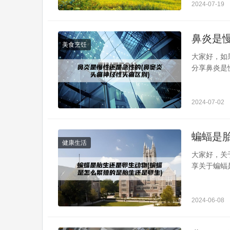
后放盐。熬
2024-07-19
肉质，易失水
鼻炎是
美食烹饪
大家好，如
分享鼻炎是
分析到，还
炎症状都有
的急性炎症
2024-07-02
或治疗不彻底
蝙蝠是
健康生活
大家好，关
享关于蝙蝠
是卵生吗蝙
蝙蝠不是卵
因为哺乳动
2024-06-08
育。因此，蝙