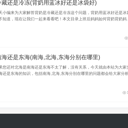
冷藏还是冷冻(背奶用蓝冰好还是冰袋好)
天小编来为大家解答背奶是冷藏还是冷冻这个问题，背奶用蓝冰好还是冰
不知道，现在让我们一起来看看吧！本文目录上班后妈妈如何背奶背奶妈
乳背奶全攻略详解一、上班后妈妈如何背奶1、上班后妈妈可能会用吸管
使用吸管背奶时，妈妈可以将奶瓶放在肩膀上，然后将吸管从奶瓶中吸出
用奶瓶背奶时，妈妈可以将奶瓶放在肩膀上，然后将奶嘴放在奶瓶上，通
。这...
海还是东海(南海,北海,东海分别在哪里)
果您还对北海是南海还是东海不太了解，没有关系，今天就由本站为大家
海还是东海的知识，包括南海,北海,东海分别在哪里的问题都会给大家分
以解决大家的问题，下面我们就开始吧！本文目录广西北海是哪个海域深
是南海中国东西南北海的位置一、广西北海是哪个海域答：广西北海的海
海海域。南海是我国南部的近海，它的南部是加里曼丹岛和苏门答腊岛，
，东面...