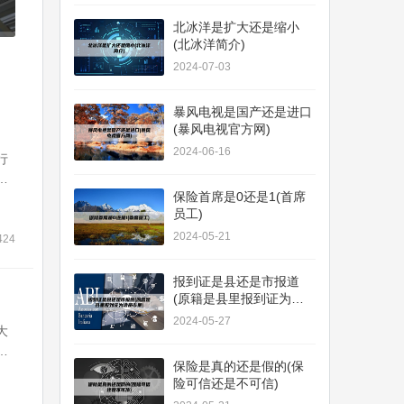
北冰洋是扩大还是缩小
(北冰洋简介)
2024-07-03
暴风电视是国产还是进口
(暴风电视官方网)
2024-06-16
行
本
保险首席是0还是1(首席
命
员工)
的
2024-05-21
法
424
报到证是县还是市报道
(原籍是县里报到证为啥
是市里)
2024-05-27
大
家
保险是真的还是假的(保
加
险可信还是不可信)
汤