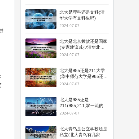
北大是理科还是文科(清
华大学有文科生吗)
2024-07-07
进
北大是北京拨款还是国家
(专家建议减少清华北大
拨款)
2024-07-07
北大是985还是211大学
(华中师范大学是985还是
多
211学校)
2024-07-07
诺
北大是985还是
211(985,211,双一流的区
别)
2024-07-07
北大青鸟是公立学校还是
私立(北大青鸟有几家学