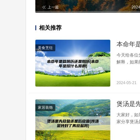
上一篇
2024
相关推荐
本命年
美食烹饪
今天给各位
解释，如果
命年是按阳
年是按阳历
算法有两种
2024-05-21
是从农历的大
煲汤是
家居装饰
大家好，如
家分享煲汤
分析到，还
盐煲汤要先