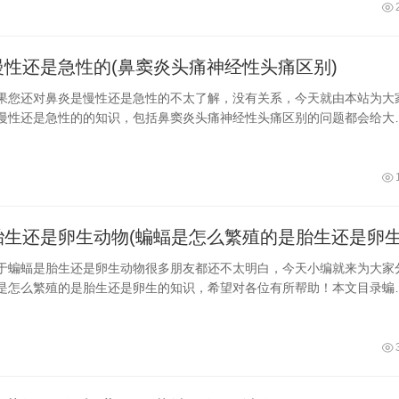
汤时不宜先放盐，因为盐具有渗透作用，会使原料中的水分排出，若食材
而提前缩...
慢性还是急性的(鼻窦炎头痛神经性头痛区别)
果您还对鼻炎是慢性还是急性的不太了解，没有关系，今天就由本站为大
慢性还是急性的的知识，包括鼻窦炎头痛神经性头痛区别的问题都会给大
望可以解决大家的问题，下面我们就开始吧！本文目录鼻炎的种类有什么
哪些一、鼻炎的种类有什么鼻炎有很多种分类，比如急性鼻炎，是鼻腔黏
，主要由鼻病毒、流感病毒等引起，慢性鼻炎一般是由于急性鼻炎反复发
引起的，...
胎生还是卵生动物(蝙蝠是怎么繁殖的是胎生还是卵生
于蝙蝠是胎生还是卵生动物很多朋友都还不太明白，今天小编就来为大家
是怎么繁殖的是胎生还是卵生的知识，希望对各位有所帮助！本文目录蝙
蝠是卵生的，还是胎生的蝙蝠是胎生还是卵生回答要详细一、蝙蝠是卵生
生的。蝙蝠是哺乳动物，它们通过胎盘将胎儿孕育到足月后再生下来。这
物的特点是母体内孕育胎儿，通过胎盘提供养分和氧气，使胎儿得以生长
蝠也是通...