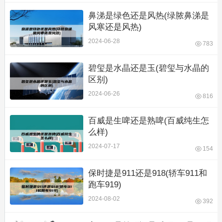
鼻涕是绿色还是风热(绿脓鼻涕是
风寒还是风热)
2024-06-28
783
碧玺是水晶还是玉(碧玺与水晶的
区别)
2024-06-26
816
百威是生啤还是熟啤(百威纯生怎
么样)
2024-07-17
154
保时捷是911还是918(轿车911和
跑车919)
2024-08-02
392